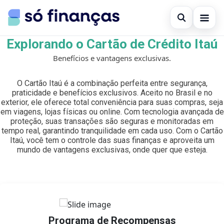
Open sear
Explorando o Cartão de Crédito Itaú
Cartões de crédito
Benefícios e vantagens exclusivas.
Search the site
×
Empréstimos
O Cartão Itaú é a combinação perfeita entre segurança,
Search for:
praticidade e benefícios exclusivos. Aceito no Brasil e no
Investimentos
exterior, ele oferece total conveniência para suas compras, seja
em viagens, lojas físicas ou online. Com tecnologia avançada de
Press Enter to search or ESC to close.
proteção, suas transações são seguras e monitoradas em
tempo real, garantindo tranquilidade em cada uso. Com o Cartão
Itaú, você tem o controle das suas finanças e aproveita um
mundo de vantagens exclusivas, onde quer que esteja.
Programa de Recompensas