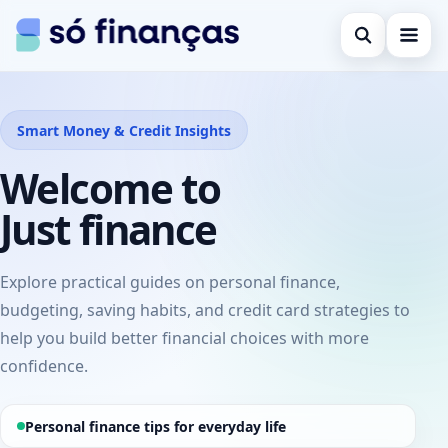
Open search
Cartões de crédito
Smart Money & Credit Insights
Search the site
Empréstimos
×
Welcome to
Search for:
Investimentos
Just finance
Press Enter to search or ESC to close.
Explore practical guides on personal finance,
budgeting, saving habits, and credit card strategies to
help you build better financial choices with more
confidence.
Personal finance tips for everyday life