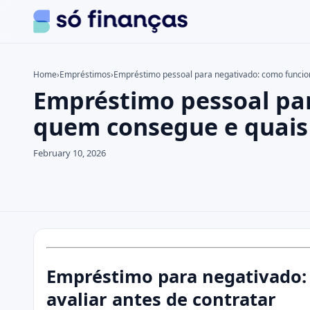
Home
›
Empréstimos
›
Empréstimo pessoal para negativado: como funcio
Empréstimo pessoal par
Search the site
Search for:
quem consegue e quais
Press Enter to search or ESC to close.
February 10, 2026
Empréstimo para negativado:
avaliar antes de contratar