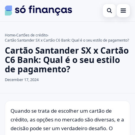
Open search
Cartões de crédito
Home
›
Cartões de crédito
›
Cartão Santander SX x Cartão C6 Bank: Qual é o seu estilo de pagamento?
Search the site
Empréstimos
×
Cartão Santander SX x Cartão
Search for:
Investimentos
C6 Bank: Qual é o seu estilo
de pagamento?
Press Enter to search or ESC to close.
December 17, 2024
Quando se trata de escolher um cartão de
crédito, as opções no mercado são diversas, e a
decisão pode ser um verdadeiro desafio. O