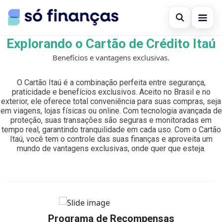
Open sear
Explorando o Cartão de Crédito Itaú
Cartões de crédito
Benefícios e vantagens exclusivas.
Search the site
×
Empréstimos
O Cartão Itaú é a combinação perfeita entre segurança,
Search for:
praticidade e benefícios exclusivos. Aceito no Brasil e no
Investimentos
exterior, ele oferece total conveniência para suas compras, seja
em viagens, lojas físicas ou online. Com tecnologia avançada de
Press Enter to search or ESC to close.
proteção, suas transações são seguras e monitoradas em
tempo real, garantindo tranquilidade em cada uso. Com o Cartão
Itaú, você tem o controle das suas finanças e aproveita um
mundo de vantagens exclusivas, onde quer que esteja.
Programa de Recompensas