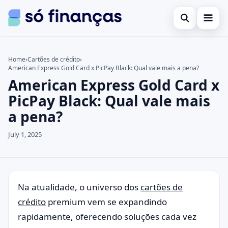
Open search
Cartões de crédito
Home
›
Cartões de crédito
›
American Express Gold Card x PicPay Black: Qual vale mais a pena?
Search the site
Empréstimos
×
American Express Gold Card x
Search for:
Investimentos
PicPay Black: Qual vale mais
a pena?
Press Enter to search or ESC to close.
July 1, 2025
Na atualidade, o universo dos
cartões de
crédito
premium vem se expandindo
rapidamente, oferecendo soluções cada vez