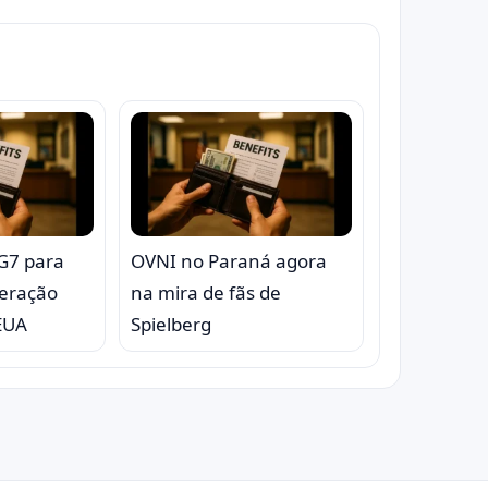
 G7 para
OVNI no Paraná agora
eração
na mira de fãs de
 EUA
Spielberg