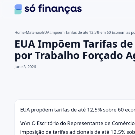
Home
›
Matérias
›
EUA Impõem Tarifas de até 12,5% em 60 Economias po
EUA Impõem Tarifas de
Search the site
Search for:
por Trabalho Forçado A
Press Enter to search or ESC to close.
June 3, 2026
EUA propõem tarifas de até 12,5% sobre 60 econ
\n\n O Escritório do Representante de Comércio
imposição de tarifas adicionais de até 12,5% s