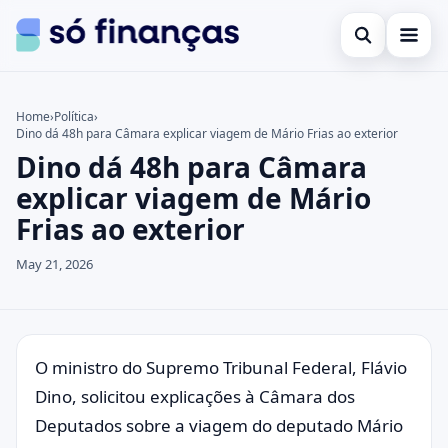
Open search
Cartões de crédito
Home
›
Política
›
Dino dá 48h para Câmara explicar viagem de Mário Frias ao exterior
Search the site
Empréstimos
×
Dino dá 48h para Câmara
Search for:
Investimentos
explicar viagem de Mário
Frias ao exterior
Press Enter to search or ESC to close.
May 21, 2026
O ministro do Supremo Tribunal Federal, Flávio
Dino, solicitou explicações à Câmara dos
Deputados sobre a viagem do deputado Mário