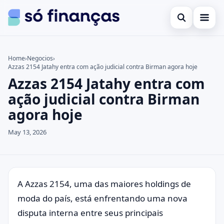
Open search
Cartões de crédito
Home
›
Negocios
›
Azzas 2154 Jatahy entra com ação judicial contra Birman agora hoje
Search the site
Empréstimos
×
Azzas 2154 Jatahy entra com
Search for:
Investimentos
ação judicial contra Birman
agora hoje
Press Enter to search or ESC to close.
May 13, 2026
A Azzas 2154, uma das maiores holdings de
moda do país, está enfrentando uma nova
disputa interna entre seus principais